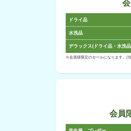
会
ドライ品
水洗品
デラックス(ドライ品・水洗品
※会員様限定のセールになります。(当
会員
学生服 ブレザー