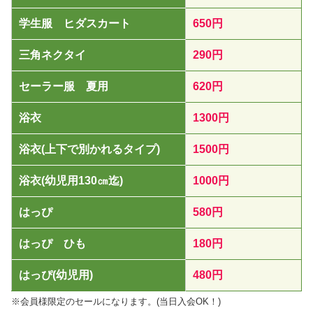
学生服 ヒダスカート
650円
三角ネクタイ
290円
セーラー服 夏用
620円
浴衣
1300円
浴衣(上下で別かれるタイプ)
1500円
浴衣(幼児用130㎝迄)
1000円
はっぴ
580円
はっぴ ひも
180円
はっぴ(幼児用)
480円
※会員様限定のセールになります。(当日入会OK！)