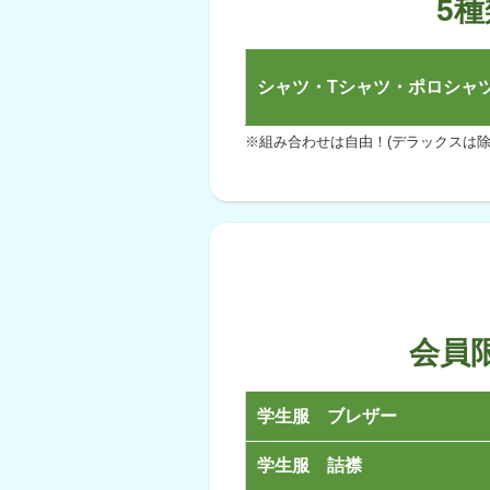
5
シャツ・Tシャツ・ポロシャ
※組み合わせは自由！(デラックスは除
会員
学生服 ブレザー
学生服 詰襟