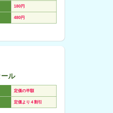
180円
480円
セール
定価の半額
定価より４割引